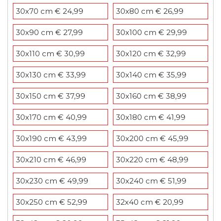
30x70 cm € 24,99
30x80 cm € 26,99
30x90 cm € 27,99
30x100 cm € 29,99
30x110 cm € 30,99
30x120 cm € 32,99
30x130 cm € 33,99
30x140 cm € 35,99
30x150 cm € 37,99
30x160 cm € 38,99
30x170 cm € 40,99
30x180 cm € 41,99
30x190 cm € 43,99
30x200 cm € 45,99
30x210 cm € 46,99
30x220 cm € 48,99
30x230 cm € 49,99
30x240 cm € 51,99
30x250 cm € 52,99
32x40 cm € 20,99