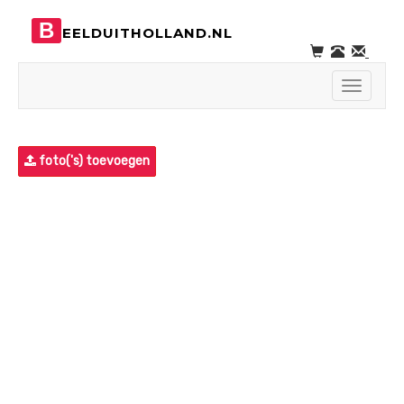
B
EELDUITHOLLAND.NL
Toggle
navigati
foto('s) toevoegen