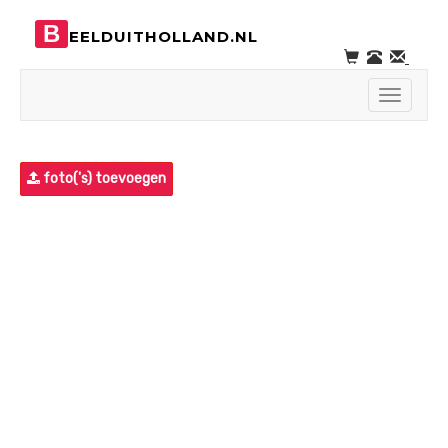
B
EELDUITHOLLAND.NL
Toggle
navigati
foto('s) toevoegen