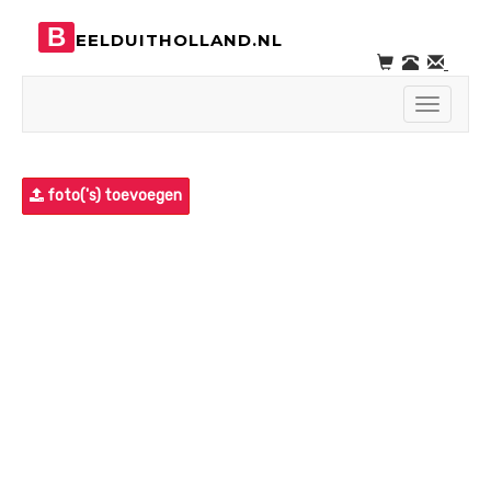
B
EELDUITHOLLAND.NL
Toggle
navigati
foto('s) toevoegen