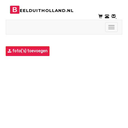
B
EELDUITHOLLAND.NL
Toggle
navigati
foto('s) toevoegen