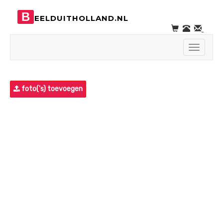
B
EELDUITHOLLAND.NL
Toggle
navigati
foto('s) toevoegen