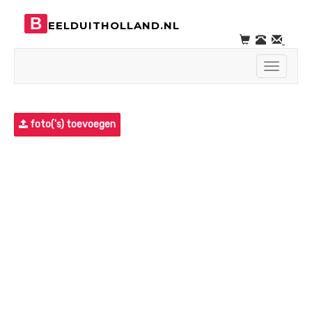
B
EELDUITHOLLAND.NL
Toggle
navigati
foto('s) toevoegen