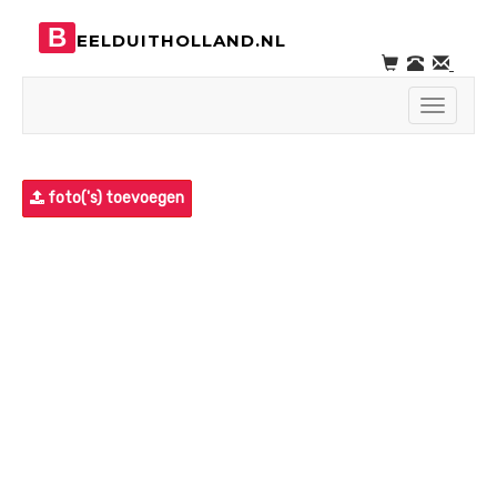
B
EELDUITHOLLAND.NL
Toggle
navigati
foto('s) toevoegen