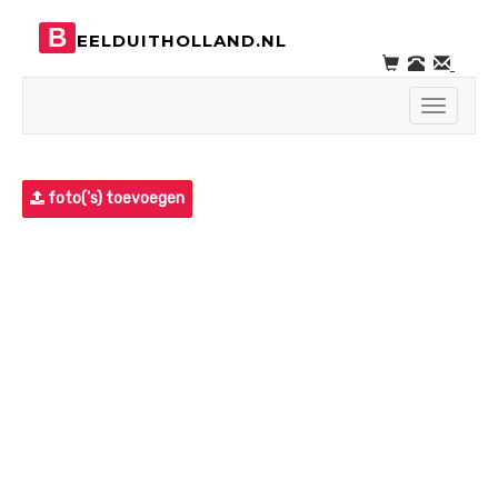
B
EELDUITHOLLAND.NL
Toggle
navigati
foto('s) toevoegen