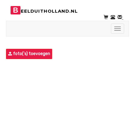
B
EELDUITHOLLAND.NL
Toggle
navigati
foto('s) toevoegen