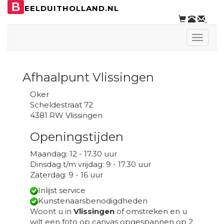
B
EELDUITHOLLAND.NL
Toggle
naviga
Afhaalpunt Vlissingen
Oker
Scheldestraat 72
4381 RW Vlissingen
Openingstijden
Maandag: 12 - 17.30 uur
Dinsdag t/m vrijdag: 9 - 17.30 uur
Zaterdag: 9 - 16 uur
Inlijst service
Kunstenaarsbenodigdheden
Woont u in
Vlissingen
of omstreken en u
wilt een foto op canvas opgespannen op 2