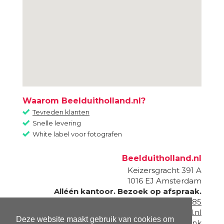
Waarom Beelduitholland.nl?
Tevreden klanten
Snelle levering
White label voor fotografen
Beelduitholland.nl
Keizersgracht 391 A
1016 EJ
Amsterdam
Alléén kantoor. Bezoek op afspraak.
020 - 820 87 85
info@beelduitholland.nl
Deze website maakt gebruik van cookies om
Onderdeel van
Fotogeschenk