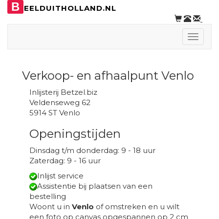
B
EELDUITHOLLAND.NL
Toggle
naviga
Verkoop- en afhaalpunt Venlo
Inlijsterij Betzel.biz
Veldenseweg 62
5914 ST Venlo
Openingstijden
Dinsdag t/m donderdag: 9 - 18 uur
Zaterdag: 9 - 16 uur
Inlijst service
Assistentie bij plaatsen van een
bestelling
Woont u in
Venlo
of omstreken en u wilt
een foto op canvas opgespannen op 2 cm