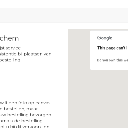
Lochem
Loading...
ijst service
This page can't 
istentie bij plaatsen van
bestelling
Do you own this w
wilt een foto op canvas
 bestellen, maar
 uw bestelling bezorgen
rna u de bestelling
t u bij dit verkoop- en