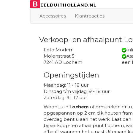
B
EELDUITHOLLAND.NL
Accessoires
Klantreacties
Verkoop- en afhaalpunt 
Foto Modern
Inl
Molenstraat 5
Ass
7241 AD Lochem
een 
Openingstijden
Maandag: 11 - 18 uur
Dinsdag t/m vrijdag: 9 - 18 uur
Zaterdag: 9 - 17 uur
Woont u in
Lochem
of omstreken en u 
opgespannen op 2 cm dik houten frame
overdag bent u aan het werk. Laat dan
bij verkoop- en afhaalpunt Lochem, waa
afhaalt wanneer het u past.Uiteraard kun