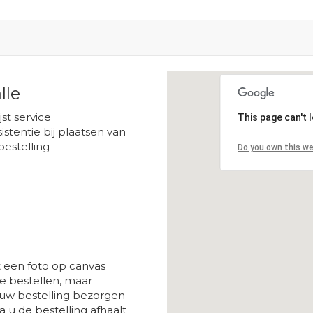
lle
Loading...
ijst service
This page can't 
istentie bij plaatsen van
bestelling
Do you own this w
t een foto op canvas
 bestellen, maar
 uw bestelling bezorgen
a u de bestelling afhaalt