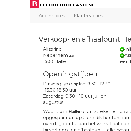
B
EELDUITHOLLAND.NL
Accessoires
Klantreacties
Verkoop- en afhaalpunt Ha
Alizarine
Inl
Nederhem 29
Ass
1500 Halle
een 
Openingstijden
Dinsdag t/m vrijdag: 9.30- 12.30
-13.30 18.30 uur
Zaterdag: 9.30 - 18 uur juli en
augustus
Woont u in
Halle
of omstreken en u wil
opgespannen op 2 cm dik houten frame
overdag bent u aan het werk. Laat dan
bij verkoop- en afhaalpunt Halle, waarn