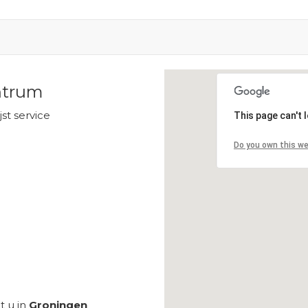
ntrum
Loading...
ijst service
This page can't 
Do you own this w
 u in
Groningen