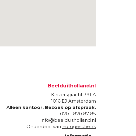
Beelduitholland.nl
Keizersgracht 391 A
1016 EJ
Amsterdam
Alléén kantoor. Bezoek op afspraak.
020 - 820 87 85
info@beelduitholland.nl
Onderdeel van
Fotogeschenk
Informatie