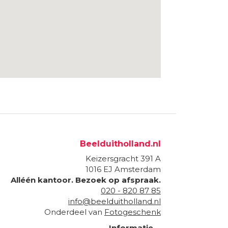
Beelduitholland.nl
Keizersgracht 391 A
1016 EJ
Amsterdam
Alléén kantoor. Bezoek op afspraak.
020 - 820 87 85
info@beelduitholland.nl
Onderdeel van
Fotogeschenk
Informatie