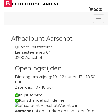
B
EELDUITHOLLAND.NL
Toggle
naviga
Afhaalpunt Aarschot
Quadro Inlijstatelier
Liersesteenweg 64
3200 Aarschot
Openingstijden
Dinsdag t/m vrijdag: 10 - 12 uur en 13 - 18.30
uur
Zaterdag: 10 - 18 uur
Inlijst service
Kunsthandel schilderijen
Woont u in
Aarschot
of omstreken en u wilt een foto