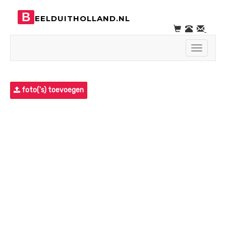
B
EELDUITHOLLAND.NL
Toggle
navigati
foto('s) toevoegen