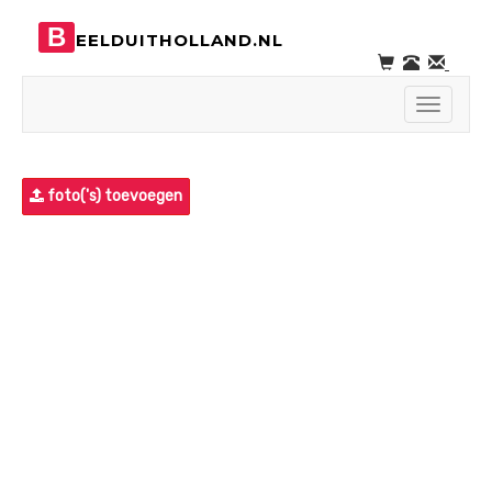
B
EELDUITHOLLAND.NL
Toggle
navigati
foto('s) toevoegen