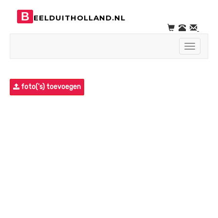
B
EELDUITHOLLAND.NL
Toggle
navigati
foto('s) toevoegen