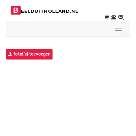
B
EELDUITHOLLAND.NL
Toggle
navigati
foto('s) toevoegen