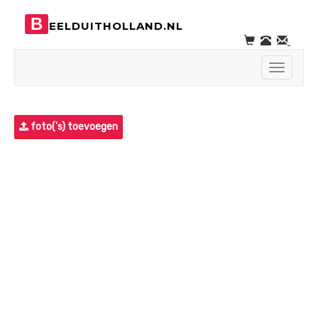
B
EELDUITHOLLAND.NL
Toggle
navigati
foto('s) toevoegen