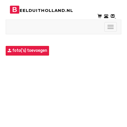
B
EELDUITHOLLAND.NL
Toggle
navigati
foto('s) toevoegen