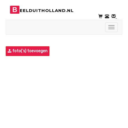
B
EELDUITHOLLAND.NL
Toggle
navigati
foto('s) toevoegen