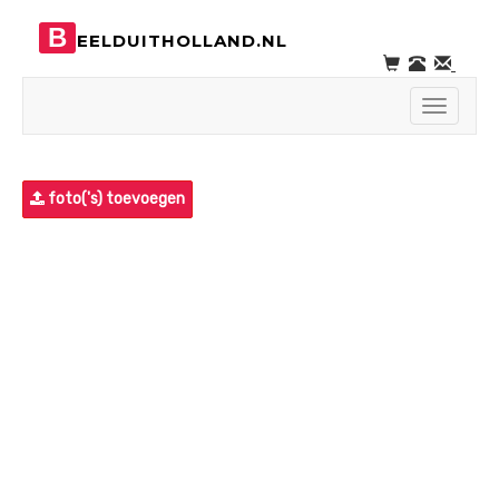
B
EELDUITHOLLAND.NL
Toggle
navigati
foto('s) toevoegen