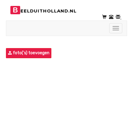
B
EELDUITHOLLAND.NL
Toggle
navigati
foto('s) toevoegen