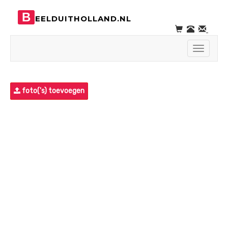
B
EELDUITHOLLAND.NL
Toggle
navigati
foto('s) toevoegen