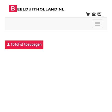
B
EELDUITHOLLAND.NL
Toggle
navigati
foto('s) toevoegen