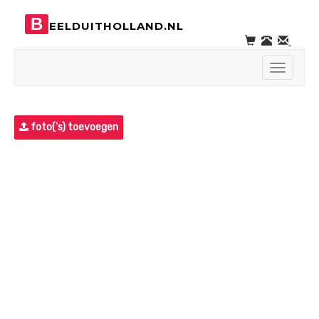
B
EELDUITHOLLAND.NL
Toggle
navigati
foto('s) toevoegen