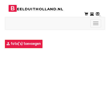
B
EELDUITHOLLAND.NL
Toggle
navigati
foto('s) toevoegen