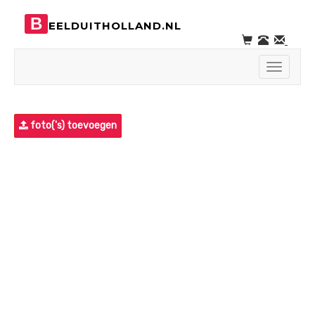
B
EELDUITHOLLAND.NL
Toggle
navigati
foto('s) toevoegen