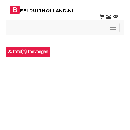
B
EELDUITHOLLAND.NL
Toggle
navigati
foto('s) toevoegen