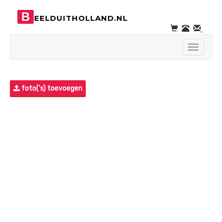
B
EELDUITHOLLAND.NL
Toggle
navigati
foto('s) toevoegen