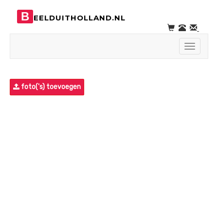
B
EELDUITHOLLAND.NL
Toggle
navigati
foto('s) toevoegen