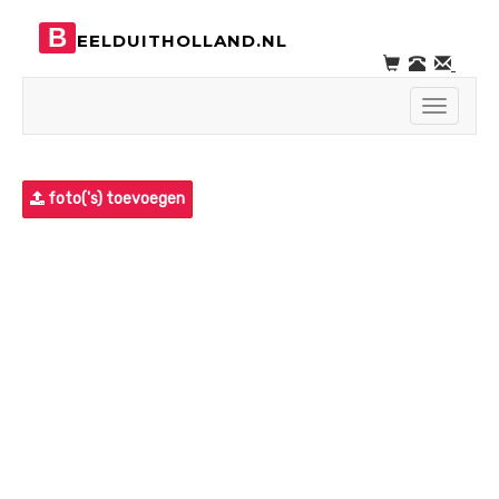
B
EELDUITHOLLAND.NL
Toggle
navigati
foto('s) toevoegen