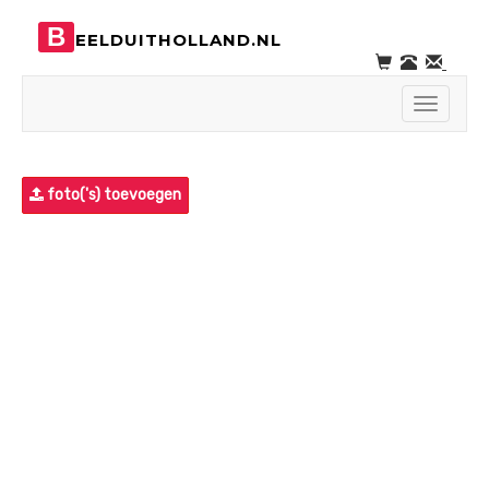
B
EELDUITHOLLAND.NL
Toggle
navigati
foto('s) toevoegen