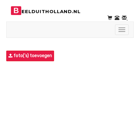
B
EELDUITHOLLAND.NL
Toggle
navigati
foto('s) toevoegen