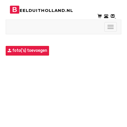
B
EELDUITHOLLAND.NL
Toggle
navigati
foto('s) toevoegen