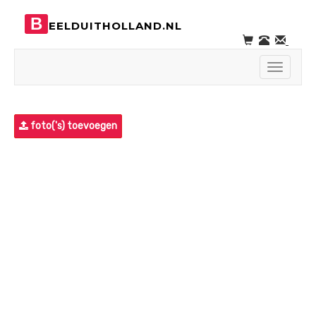
B
EELDUITHOLLAND.NL
Toggle
navigati
foto('s) toevoegen