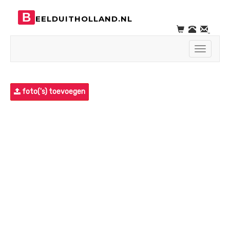
B
EELDUITHOLLAND.NL
Toggle
navigati
foto('s) toevoegen