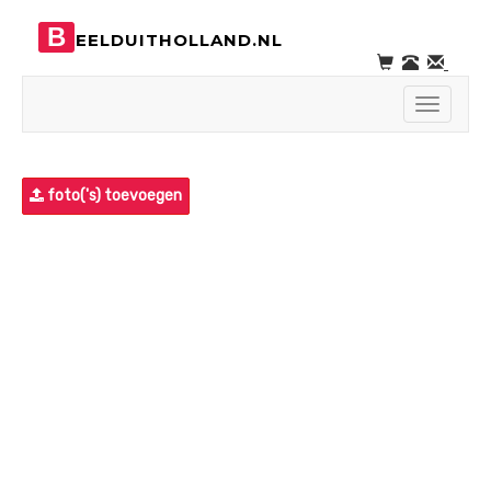
B
EELDUITHOLLAND.NL
Toggle
navigati
foto('s) toevoegen