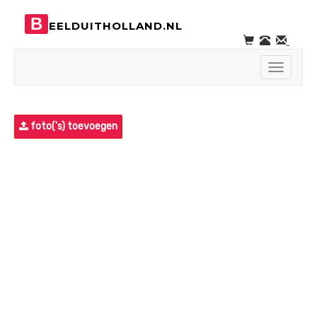
B
EELDUITHOLLAND.NL
Toggle
navigati
foto('s) toevoegen