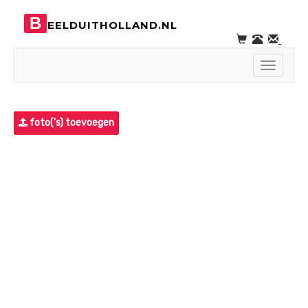
B
EELDUITHOLLAND.NL
Toggle
navigati
foto('s) toevoegen