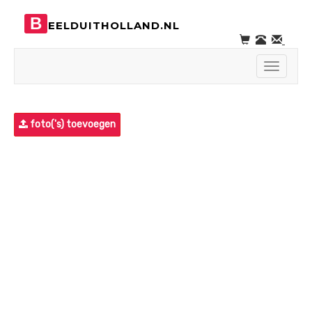
B
EELDUITHOLLAND.NL
Toggle
navigati
foto('s) toevoegen