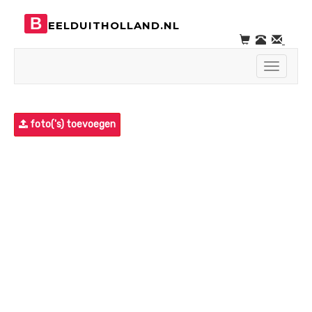
B
EELDUITHOLLAND.NL
Toggle
navigati
foto('s) toevoegen