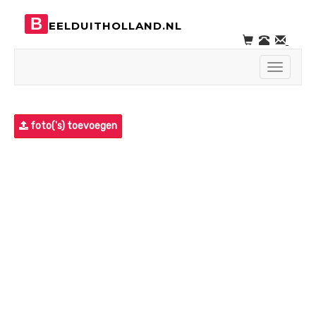
B
EELDUITHOLLAND.NL
Toggle
navigati
foto('s) toevoegen