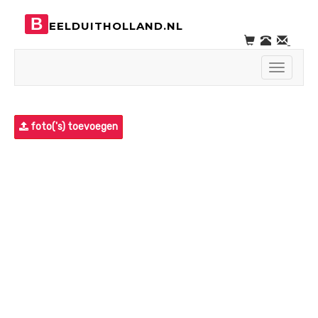
B
EELDUITHOLLAND.NL
Toggle
navigati
foto('s) toevoegen