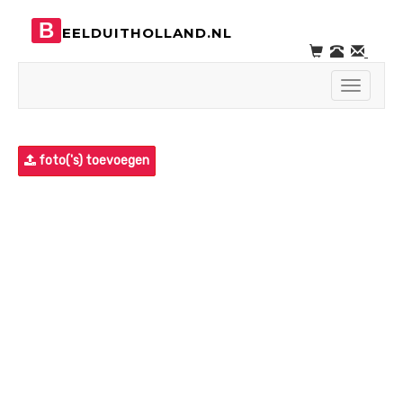
B
EELDUITHOLLAND.NL
Toggle
navigati
foto('s) toevoegen