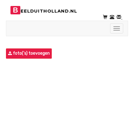
B
EELDUITHOLLAND.NL
Toggle
navigati
foto('s) toevoegen