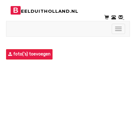
B
EELDUITHOLLAND.NL
Toggle
navigati
foto('s) toevoegen